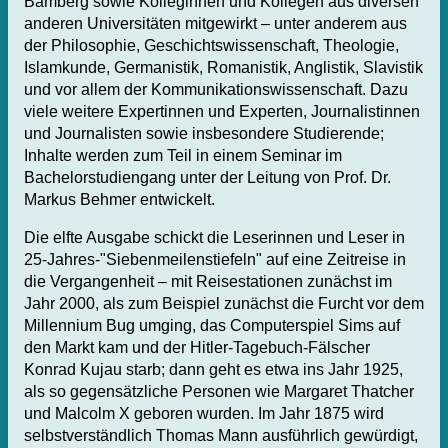
Bamberg sowie Kolleginnen und Kollegen aus diversen
anderen Universitäten mitgewirkt – unter anderem aus
der Philosophie, Geschichtswissenschaft, Theologie,
Islamkunde, Germanistik, Romanistik, Anglistik, Slavistik
und vor allem der Kommunikationswissenschaft. Dazu
viele weitere Expertinnen und Experten, Journalistinnen
und Journalisten sowie insbesondere Studierende;
Inhalte werden zum Teil in einem Seminar im
Bachelorstudiengang unter der Leitung von Prof. Dr.
Markus Behmer entwickelt.
Die elfte Ausgabe schickt die Leserinnen und Leser in
25-Jahres-"Siebenmeilenstiefeln" auf eine Zeitreise in
die Vergangenheit – mit Reisestationen zunächst im
Jahr 2000, als zum Beispiel zunächst die Furcht vor dem
Millennium Bug umging, das Computerspiel Sims auf
den Markt kam und der Hitler-Tagebuch-Fälscher
Konrad Kujau starb; dann geht es etwa ins Jahr 1925,
als so gegensätzliche Personen wie Margaret Thatcher
und Malcolm X geboren wurden. Im Jahr 1875 wird
selbstverständlich Thomas Mann ausführlich gewürdigt,