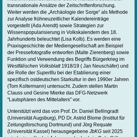
transnationale Ansätze der Zeitschriftenforschung.
Weiter werden die „Archäologie der Sorge“ als Methode
zur Analyse frühneuzeitlicher Kalendereinträge
vorgestellt (Ada Arendt) sowie Strategien zur
Wissenspopularisierung in Volkskalendern des 18.
Jahrhunderts beleuchtet (Lisa Kolb). Es werden eine
Praxisgeschichte der Mediengesellschaft am Beispiel
der Pressefotografie entworfen (Malte Zierenberg) sowie
Funktion und Verwendung des Begriffs Bürgerkrieg im
Westfälischen Volksblatt
1918/19 ( Jan Neuschäfer) und
die Rolle der
SuperIllu
bei der Etablierung einer
spezifisch ostdeutschen Starkultur in den 1990er Jahren
(Tom Koltermann) untersucht. Zudem stellen Martin
Clauss und Gesine Mierke das DFG-Netzwerk
“Lautsphären des Mittelalters” vor.
Unterstützt wird das von Prof. Dr. Daniel Bellingradt
(Universität Augsburg), PD Dr. Astrid Blome (Institut für
Zeitungsforschung Dortmund) und Jörg Requate
(Universität Kassel) herausgegebene
JbKG
seit 2025